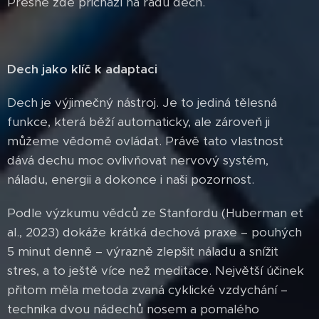
Přesně zde přichází na řadu dech.
Dech jako klíč k adaptaci
Dech je výjimečný nástroj. Je to jediná tělesná
funkce, která běží automaticky, ale zároveň ji
můžeme vědomě ovládat. Právě tato vlastnost
dává dechu moc ovlivňovat nervový systém,
náladu, energii a dokonce i naši pozornost.
Podle výzkumu vědců ze Stanfordu (Huberman et
al., 2023) dokáže krátká dechová praxe – pouhých
5 minut denně – výrazně zlepšit náladu a snížit
stres, a to ještě více než meditace. Největší účinek
přitom měla metoda zvaná cyklické vzdychání –
technika dvou nádechů nosem a pomalého