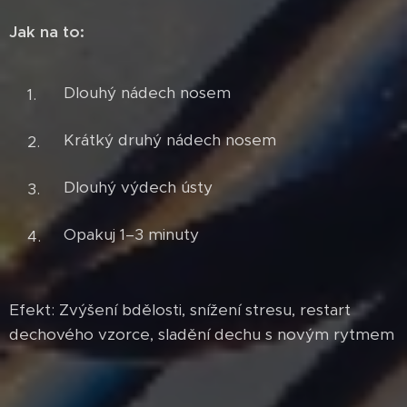
Jak na to:
Dlouhý nádech nosem
Krátký druhý nádech nosem
Dlouhý výdech ústy
Opakuj 1–3 minuty
Efekt: Zvýšení bdělosti, snížení stresu, restart
dechového vzorce, sladění dechu s novým rytmem