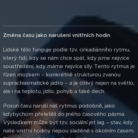
Změna času jako narušení vnitřních hodin
Lidské tělo funguje podle tzv. cirkadiánního rytmu,
který řídí, kdy se nám chce spát, kdy jsme nejvíce
soustředění, kdy máme nejvíce síly. Tento rytmus je
řízen mozkem – konkrétně strukturou zvanou
suprachiasmatické jádro – a je citlivý nejen na světlo,
ale i na teplotu, jídlo, pohyb a také dech.
Posun času naruší náš rytmus podobně, jako
kdybychom přeletěli do jiného časového pásma.
Výsledkem může být tzv. sociální jet lag – stav, kdy
naše vnitřní hodiny nejsou sladěné s okolním časem.