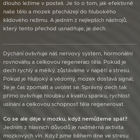
dlouho ležíme v posteli. Je to o tom, jak efektivně
naše tělo a mozek přecházejí do hlubokého
klidového režimu. A jedním z nejlepších nástrojů,
který tento přechod usnadňuje, je dech.
Dýchání ovlivňuje náš nervový systém, hormonální
rovnováhu a celkovou regeneraci těla. Pokud je
dech rychlý a mělký, zůstáváme v napětí a stresu.
Pokud je hluboký a vědomý, mozek dostává signál,
že je čas zpomalit a uvolnit se. Správný dech tak
přímo ovlivňuje hloubku a kvalitu spánku, rychlost
usínání a celkovou schopnost těla regenerovat.
Co se ale děje v mozku, když nemůžeme spát?
Jedním z hlavních důvodů je nadměrná aktivita
mozkových vln. Když jsme během dne ve stresu