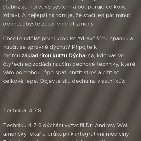
stabilizuje nervový systém a podporuje celkové
zdraví. A nejlepší na tom je, že stačí jen pár minut
denně, abyste začali vnímat změny.
Chcete udělat první krok ke zdravějšímu spánku a
naučit se správně dýchat? Připojte k
mému
základnímu kurzu Dýcharna
, kde vás ve
čtyřech epizodách naučím dechové techniky, které
vám pomohou lépe spát, snížit stres a cítit se
celkově lépe. Objevte sílu dechu na vlastní kůži.
Technika: 4:7:8
Techniku 4-7-8 dýchání vytvořil Dr. Andrew Weil,
americký lékař a průkopník integrativní medicíny.