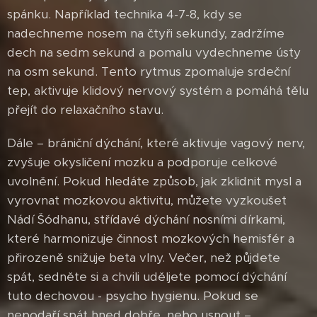
spánku. Například technika 4-7-8, kdy se
nadechneme nosem na čtyři sekundy, zadržíme
dech na sedm sekund a pomalu vydechneme ústy
na osm sekund. Tento rytmus zpomaluje srdeční
tep, aktivuje klidový nervový systém a pomáhá tělu
přejít do relaxačního stavu.
Dále – brániční dýchání, které aktivuje vagový nerv,
zvyšuje okysličení mozku a podporuje celkové
uvolnění. Pokud hledáte způsob, jak zklidnit mysl a
vyrovnat mozkovou aktivitu, můžete vyzkoušet
Nádí Šódhanu, střídavé dýchání nosními dírkami,
které harmonizuje činnost mozkových hemisfér a
přirozeně snižuje beta vlny. Večer, než půjdete
spát, sedněte si a chvili uděljete pomocí dýchání
tuto dechovou - psycho hygienu. Pokud se
nepodaří spát hned dobře, nebo usnout –