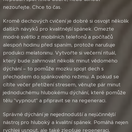
nezoufejte. Chce to čas.
Kromě dechových cvičení je dobré si osvojit několik
dalších návyků pro kvalitnější spánek. Omezte
modré světlo z mobilních telefonů a počítačů
alespoň hodinu před spaním, protože narušuje
produkci melatoninu. Vytvořte si večerní rituál,
který bude zahrnovat několik minut vědomého
dýchání – to pomůže mozku spojit dech s
přechodem do spánkového režimu. A pokud se
cítíte večer přetížení stresem, věnujte pár minut
jednoduchému hlubokému dýchání, které pomůže
tělu "vypnout" a připravit se na regeneraci.
Správné dýchání je nejjednodušší a nejúčinnější
nástroj pro hluboký a kvalitní spánek. Pomáhá nejen
rychleji usnout, ale také zlepšuje regeneraci,