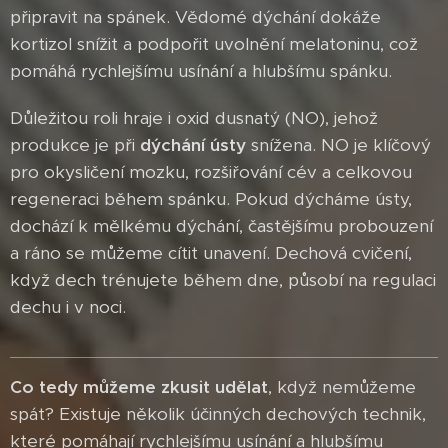
připravit na spánek. Vědomé dýchání dokáže
kortizol snížit a podpořit uvolnění melatoninu, což
pomáhá rychlejšímu usínání a hlubšímu spánku.
Důležitou roli hraje i oxid dusnatý (NO), jehož
produkce je při
dýchání ústy
snížena. NO je klíčový
pro okysličení mozku, rozšiřování cév a celkovou
regeneraci během spánku. Pokud dýcháme ústy,
dochází k mělkému dýchání, častějšímu probouzení
a ráno se můžeme cítit unavení. Dechová cvičení,
když dech trénujete během dne, působí na regulaci
dechu i v noci.
Co tedy můžeme zkusit udělat
, když nemůžeme
spát? Existuje několik účinných dechových technik,
které pomáhají rychlejšímu usínání a hlubšímu