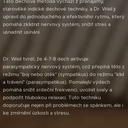
Tato dechová metoda vychází z pránájámy,
starověké indické dechové techniky, a Dr. Weil ji
upravil do jednoduchého a efektivního rytmu, který
pomáhá zklidnit nervový systém, snížit stres a
usnadnit usínání.
Dr. Weil tvrdí, že 4-7-8 dech aktivuje
parasympatický nervový systém, což přepíná tělo z
režimu "boj nebo útěk" (sympatikus) do režimu "klid
a trávení" (parasympatikus). Pomalejší výdech
pomáhá snížit srdeční frekvenci, uvolnit svaly a
podpořit hlubokou relaxaci. Tuto techniku
doporučuje nejen při problémech se spánkem, ale i
ke zmírnění úzkosti a stresu.