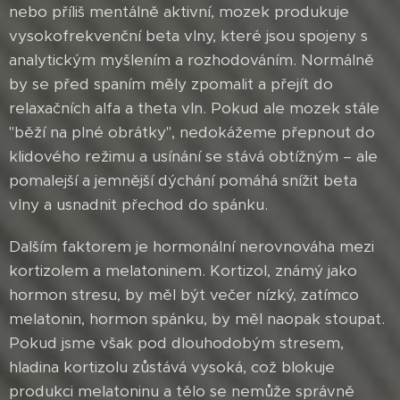
nebo příliš mentálně aktivní, mozek produkuje
vysokofrekvenční beta vlny, které jsou spojeny s
analytickým myšlením a rozhodováním. Normálně
by se před spaním měly zpomalit a přejít do
relaxačních alfa a theta vln. Pokud ale mozek stále
"běží na plné obrátky", nedokážeme přepnout do
klidového režimu a usínání se stává obtížným – ale
pomalejší a jemnější dýchání pomáhá snížit beta
vlny a usnadnit přechod do spánku.
Dalším faktorem je hormonální nerovnováha mezi
kortizolem a melatoninem. Kortizol, známý jako
hormon stresu, by měl být večer nízký, zatímco
melatonin, hormon spánku, by měl naopak stoupat.
Pokud jsme však pod dlouhodobým stresem,
hladina kortizolu zůstává vysoká, což blokuje
produkci melatoninu a tělo se nemůže správně