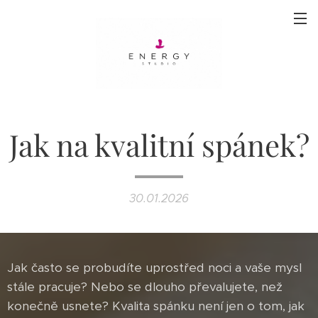
Jak na kvalitní spánek?
30.01.2026
Jak často se probudíte uprostřed noci a vaše mysl
stále pracuje? Nebo se dlouho převalujete, než
konečně usnete? Kvalita spánku není jen o tom, jak