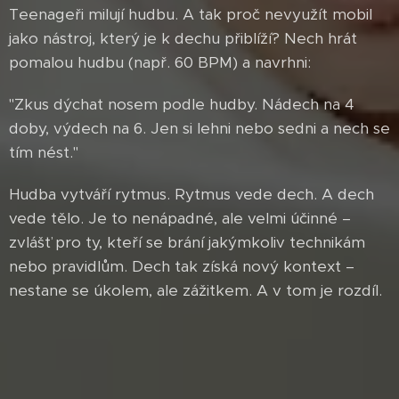
Teenageři milují hudbu. A tak proč nevyužít mobil
jako nástroj, který je k dechu přiblíží? Nech hrát
pomalou hudbu (např. 60 BPM) a navrhni:
"Zkus dýchat nosem podle hudby. Nádech na 4
doby, výdech na 6. Jen si lehni nebo sedni a nech se
tím nést."
Hudba vytváří rytmus. Rytmus vede dech. A dech
vede tělo. Je to nenápadné, ale velmi účinné –
zvlášť pro ty, kteří se brání jakýmkoliv technikám
nebo pravidlům. Dech tak získá nový kontext –
nestane se úkolem, ale zážitkem. A v tom je rozdíl.