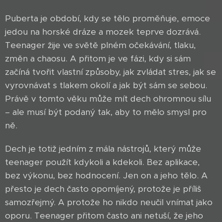
Puberta je období, kdy se tělo proměňuje, emoce
jedou na horské dráze a mozek teprve dozrává.
Teenager žije ve světě plném očekávání, tlaku,
změn a chaosu. A přitom je ve fázi, kdy si sám
začíná tvořit vlastní způsoby, jak zvládat stres, jak se
vyrovnávat s tlakem okolí a jak být sám se sebou.
Právě v tomto věku může mít dech ohromnou sílu
– ale musí být podaný tak, aby to mělo smysl pro
ně.
Dech je totiž jedním z mála nástrojů, který může
teenager použít kdykoli a kdekoli. Bez aplikace,
bez výkonu, bez hodnocení. Jen on a jeho tělo. A
přesto je dech často opomíjený, protože je příliš
samozřejmý. A protože ho nikdo neučil vnímat jako
oporu. Teenager přitom často ani netuší, že jeho