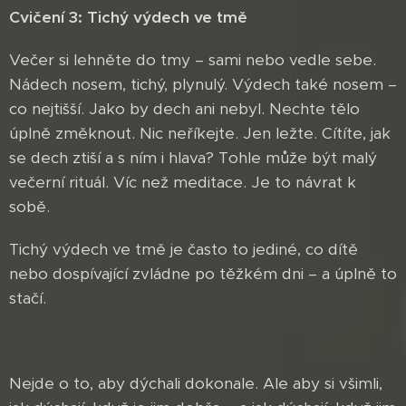
Cvičení 3: Tichý výdech ve tmě
Večer si lehněte do tmy – sami nebo vedle sebe.
Nádech nosem, tichý, plynulý. Výdech také nosem –
co nejtišší. Jako by dech ani nebyl. Nechte tělo
úplně změknout. Nic neříkejte. Jen ležte. Cítíte, jak
se dech ztiší a s ním i hlava? Tohle může být malý
večerní rituál. Víc než meditace. Je to návrat k
sobě.
Tichý výdech ve tmě je často to jediné, co dítě
nebo dospívající zvládne po těžkém dni – a úplně to
stačí.
Nejde o to, aby dýchali dokonale. Ale aby si všimli,