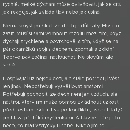
rychlé, mělké dýchání může ovlivňovat, jak se cítí,
jak reaguje, jak zvládá tlak nebo jak usíná.
Nemá smysl jim říkat, že dech je důležitý. Musí to
zažít. Musí si sami všimnout rozdílu mezi tím, když
dýchají zrychleně a povrchově, a tím, když se na
pár okamžiků spojí s dechem, zpomalí a zklidní.
Teprve pak začínají naslouchat. Ne slovům, ale
sobě.
Dospívající už nejsou děti, ale stále potřebují vést –
jen jinak. Nepotřebují vysvětlovat anatomii.
Potřebují pochopit, že dech není jen vzduch, ale
nástroj, který jim může pomoci zvládnout úzkost
před testem, zklidnit se po konfliktu, usnout, když
jim hlava přetéká myšlenkami. A hlavně – že je to
něco, co mají vždycky u sebe. Nikdo jim to