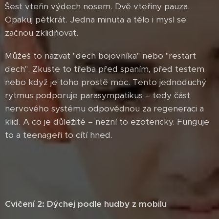
Šest vteřin výdech nosem. Dvě vteřiny pauza.
Opakuj pětkrát. Jedna minuta a tělo i mysl se
začnou zklidňovat.
Můžeš to nazvat "dech bojovníka" nebo "restart
dech". Zkuste to třeba před spaním, před testem
nebo když je toho prostě moc. Tento jednoduchý
rytmus podporuje parasympatikus – tedy část
nervového systému odpovědnou za regeneraci a
klid. A co je důležité – nezní to ezotericky. Funguje
to a teenageři to cítí hned.
Cvičení 2: Dýchej podle hudby z mobilu