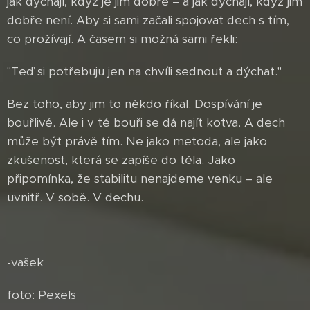
jak dýchají, když je jim dobře – a jak dýchají, když jim
dobře není. Aby si sami začali spojovat dech s tím,
co prožívají. A časem si možná sami řekli:
"Teď si potřebuju jen na chvíli sednout a dýchat."
Bez toho, aby jim to někdo říkal. Dospívání je
bouřlivé. Ale i v té bouři se dá najít kotva. A dech
může být právě tím. Ne jako metoda, ale jako
zkušenost, která se zapíše do těla. Jako
připomínka, že stabilitu nenajdeme venku – ale
uvnitř. V sobě. V dechu.
-vašek
foto: Pexels