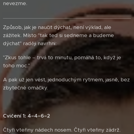
nevezme.
Způsob, jak je naučit dýchat, není výklad, ale
zážitek. Místo "tak teď si sedneme a budeme
dýchat" raději navrhni:
"Zkus tohle – trvá to minutu, pomáhá to, když je
toho moc."
A pak už jen vést, jednoduchým rytmem, jasně, bez
zbytečné omáčky.
Cvičení 1: 4–4–6–2
Čtyři vteřiny nádech nosem. Čtyři vteřiny zádrž.