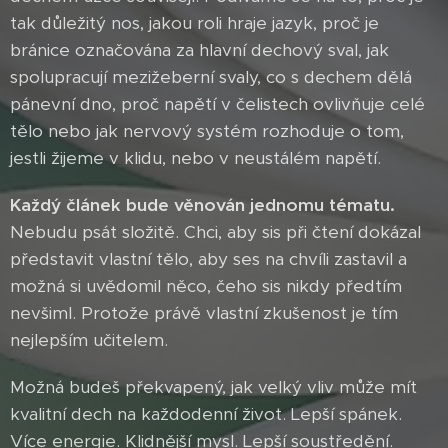
tak důležitý nos, jakou roli hraje jazyk, proč je
bránice označována za hlavní dechový sval, jak
spolupracují mezižeberní svaly, co s dechem dělá
pánevní dno, proč napětí v čelistech ovlivňuje celé
tělo nebo jak nervový systém rozhoduje o tom,
jestli žijeme v klidu, nebo v neustálém napětí.
Každý článek bude věnován jednomu tématu.
Nebudu psát složitě. Chci, aby sis při čtení dokázal
představit vlastní tělo, aby ses na chvíli zastavil a
možná si uvědomil něco, čeho sis nikdy předtím
nevšiml. Protože právě vlastní zkušenost je tím
nejlepším učitelem.
Možná budeš překvapený, jak velký vliv může mít
kvalitní dech na každodenní život. Lepší spánek.
Více energie. Klidnější mysl. Lepší soustředění.