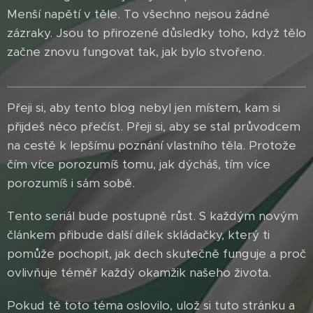
Menší napětí v těle. To všechno nejsou žádné
zázraky. Jsou to přirozené důsledky toho, když tělo
začne znovu fungovat tak, jak bylo stvořeno.
Přeji si, aby tento blog nebyl jen místem, kam si
přijdeš něco přečíst. Přeji si, aby se stal průvodcem
na cestě k lepšímu poznání vlastního těla. Protože
čím více porozumíš tomu, jak dýcháš, tím více
porozumíš i sám sobě.
Tento seriál bude postupně růst. S každým novým
článkem přibude další dílek skládačky, který ti
pomůže pochopit, jak dech skutečně funguje a proč
ovlivňuje téměř každý okamžik našeho života.
Pokud tě toto téma oslovilo, ulož si tuto stránku a