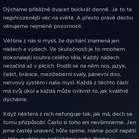
Dýcháme přibližně dvacet tisíckrát denně. Je to ta
nejpřirozenější věc na světě. A přesto právě dechu
věnujeme nejméně pozornosti.
Většina z nás si myslí, že dýchání znamená jen
nádech a výdech. Ve skutečnosti je to mnohem
dokonalejší souhra celého těla. Každý nádech
nezačíná až v plicích. Podílí se na něm nos, jazyk,
čelist, bránice, mezižeberní svaly, pánevní dno,
nervový systém i naše mysl. Každá z těchto částí
má svůj úkol a každá může ovlivnit to, jak kvalitně
dýcháme.
Když některá z nich nefunguje tak, jak má, dech se
tomu přizpůsobí. Často si toho ani nevšimneme. Jen
jsme častěji unavení, hůře spíme, máme pocit napětí
v těle, rychleji se zadýcháme nebo žijeme v