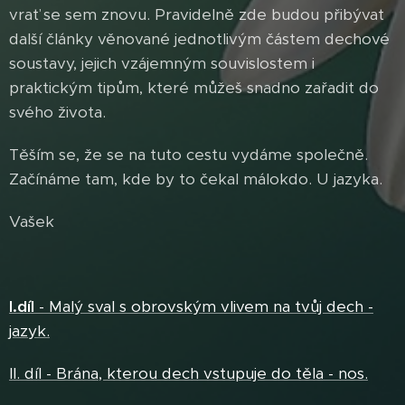
vrať se sem znovu. Pravidelně zde budou přibývat
další články věnované jednotlivým částem dechové
soustavy, jejich vzájemným souvislostem i
praktickým tipům, které můžeš snadno zařadit do
svého života.
Těším se, že se na tuto cestu vydáme společně.
Začínáme tam, kde by to čekal málokdo. U jazyka.
Vašek
I.díl
- Malý sval s obrovským vlivem na tvůj dech -
jazyk.
II. díl - Brána, kterou dech vstupuje do těla - nos.