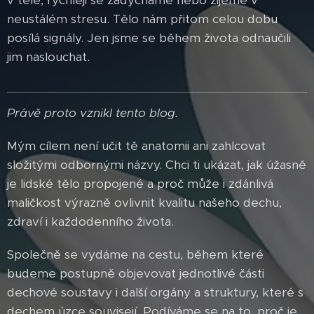
neustálém stresu. Tělo nám přitom celou dobu
posílá signály. Jen jsme se během života odnaučili
jim naslouchat.
Právě proto vznikl tento blog.
Mým cílem není učit tě anatomii ani zahlcovat
složitými odbornými názvy. Chci ti ukázat, jak úžasně
je lidské tělo propojené a proč může i zdánlivá
maličkost výrazně ovlivnit kvalitu našeho dechu,
zdraví i každodenního života.
Společně se vydáme na cestu, během které
budeme postupně objevovat jednotlivé části
dechové soustavy i další orgány a struktury, které s
dechem úzce souvisejí. Podíváme se na to, proč je